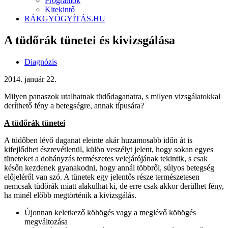
Programok
Kitekintő
RÁKGYÓGYÍTÁS.HU
A tüdőrák tünetei és kivizsgálása
Diagnózis
2014. január 22.
Milyen panaszok utalhatnak tüdődaganatra, s milyen vizsgálatokkal
deríthető fény a betegségre, annak típusára?
A tüdőrák tünetei
A tüdőben lévő daganat eleinte akár huzamosabb időn át is
kifejlődhet észrevétlenül, külön veszélyt jelent, hogy sokan egyes
tüneteket a dohányzás természetes velejárójának tekintik, s csak
későn kezdenek gyanakodni, hogy annál többről, súlyos betegség
előjeléről van szó. A tünetek egy jelentős része természetesen
nemcsak tüdőrák miatt alakulhat ki, de erre csak akkor derülhet fény,
ha minél előbb megtörténik a kivizsgálás.
Újonnan keletkező köhögés vagy a meglévő köhögés
megváltozása