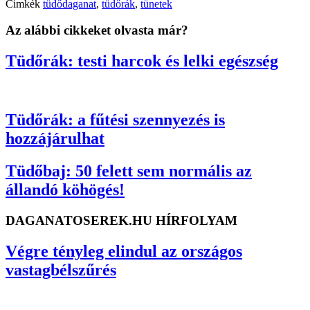
Cimkék
tüdődaganat
,
tüdőrák
,
tünetek
Az alábbi cikkeket olvasta már?
Tüdőrák: testi harcok és lelki egészség
Tüdőrák: a fűtési szennyezés is
hozzájárulhat
Tüdőbaj: 50 felett sem normális az
állandó köhögés!
DAGANATOSEREK.HU HÍRFOLYAM
Végre tényleg elindul az országos
vastagbélszűrés