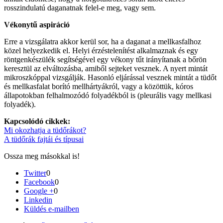
rosszindulatú daganatnak felel-e meg, vagy sem.
Vékonytű aspiráció
Erre a vizsgálatra akkor kerül sor, ha a daganat a mellkasfalhoz
közel helyezkedik el. Helyi érzéstelenítést alkalmaznak és egy
röntgenkészülék segítségével egy vékony tűt irányítanak a bőrön
keresztül az elváltozásba, amiből sejteket vesznek. A nyert mintát
mikroszkóppal vizsgálják. Hasonló eljárással vesznek mintát a tüdőt
és mellkasfalat borító mellhártyákról, vagy a közöttük, kóros
állapotokban felhalmozódó folyadékból is (pleurális vagy mellkasi
folyadék).
Kapcsolódó cikkek:
Mi okozhatja a tüdőrákot?
A tüdőrák fajtái és típusai
Ossza meg másokkal is!
Twitter
0
Facebook
0
Google +
0
Linkedin
Küldés e-mailben