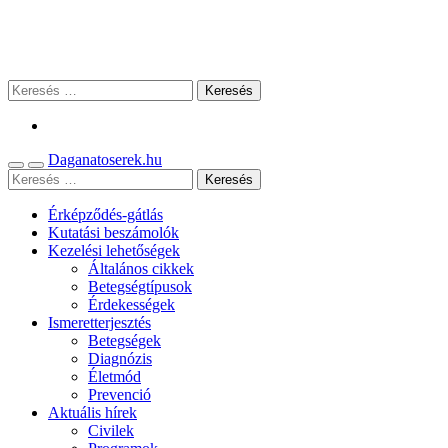
Daganatoserek.hu
Érképződés-gátlás
Kutatási beszámolók
Kezelési lehetőségek
Általános cikkek
Betegségtípusok
Érdekességek
Ismeretterjesztés
Betegségek
Diagnózis
Életmód
Prevenció
Aktuális hírek
Civilek