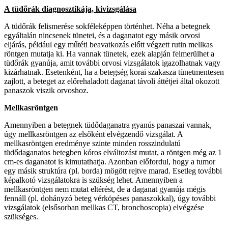
A tüdőrák diagnosztikája, kivizsgálása
A tüdőrák felismerése sokféleképpen történhet. Néha a betegnek
egyáltalán nincsenek tünetei, és a daganatot egy másik orvosi
eljárás, például egy műtéti beavatkozás előtt végzett rutin mellkas
röntgen mutatja ki. Ha vannak tünetek, ezek alapján felmerülhet a
tüdőrák gyanúja, amit további orvosi vizsgálatok igazolhatnak vagy
kizárhatnak. Esetenként, ha a betegség korai szakasza tünetmentesen
zajlott, a beteget az előrehaladott daganat távoli áttétjei által okozott
panaszok viszik orvoshoz.
Mellkasröntgen
Amennyiben a betegnek tüdődaganatra gyanús panaszai vannak,
úgy mellkasröntgen az elsőként elvégzendő vizsgálat. A
mellkasröntgen eredménye szinte minden rosszindulatú
tüdődaganatos betegben kóros elváltozást mutat, a röntgen még az 1
cm-es daganatot is kimutathatja. Azonban előfordul, hogy a tumor
egy másik struktúra (pl. borda) mögött rejtve marad. Esetleg további
képalkotó vizsgálatokra is szükség lehet. Amennyiben a
mellkasröntgen nem mutat eltérést, de a daganat gyanúja mégis
fennáll (pl. dohányzó beteg vérköpéses panaszokkal), úgy további
vizsgálatok (elsősorban mellkas CT, bronchoscopia) elvégzése
szükséges.