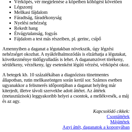
Vérköpés, vér megjelenése a köpetben köhögést követően
Légszomj
Mellkasi fájdalom
Fáradtság, fáradékonyság
Nyelési nehézség
Rekedt hang
Étvágytalanság, fogyás
Fájdalom a test más részeiben, pl. gerinc, csípő
Amennyiben a daganat a légutakban növekszik, úgy légzési
nehézséget okozhat. A nyákfelhalmozódás is elzárhatja a légutakat,
következménye tüdőgyulladás is lehet. A daganatszövet törékeny,
sérülékeny, vérzékeny, így esetenként légúti vérzést, vérköpést okoz.
A betegek kb. 10 százalékában a diagnózisra tünetmentes
állapotban, rutin mellkasröntgen során kerül sor. Számos esetben
ugyanakkor a felismerés időpontjában a daganat helyileg már
kiterjedt, illetve távoli szervekbe adott áttétet. Az áttétek
(metasztázisok) leggyakoribb helyei a csontok, a mellékvesék, a máj
és az agy.
Kapcsolódó cikkek:
Csontáttétek
Májáttétek
Agyi áttét, daganatok a koponyában