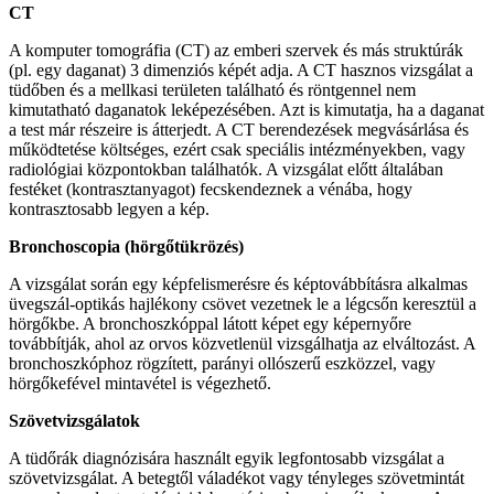
CT
A komputer tomográfia (CT) az emberi szervek és más struktúrák
(pl. egy daganat) 3 dimenziós képét adja. A CT hasznos vizsgálat a
tüdőben és a mellkasi területen található és röntgennel nem
kimutatható daganatok leképezésében. Azt is kimutatja, ha a daganat
a test már részeire is átterjedt. A CT berendezések megvásárlása és
működtetése költséges, ezért csak speciális intézményekben, vagy
radiológiai központokban találhatók. A vizsgálat előtt általában
festéket (kontrasztanyagot) fecskendeznek a vénába, hogy
kontrasztosabb legyen a kép.
Bronchoscopia (hörgőtükrözés)
A vizsgálat során egy képfelismerésre és képtovábbításra alkalmas
üvegszál-optikás hajlékony csövet vezetnek le a légcsőn keresztül a
hörgőkbe. A bronchoszkóppal látott képet egy képernyőre
továbbítják, ahol az orvos közvetlenül vizsgálhatja az elváltozást. A
bronchoszkóphoz rögzített, parányi ollószerű eszközzel, vagy
hörgőkefével mintavétel is végezhető.
Szövetvizsgálatok
A tüdőrák diagnózisára használt egyik legfontosabb vizsgálat a
szövetvizsgálat. A betegtől váladékot vagy tényleges szövetmintát