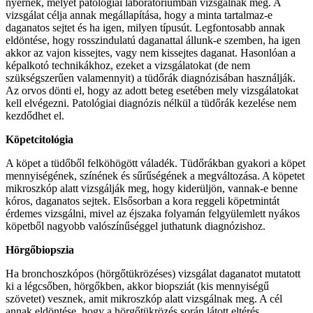
nyernek, melyet patológiai laboratóriumban vizsgálnak meg. A
vizsgálat célja annak megállapítása, hogy a minta tartalmaz-e
daganatos sejtet és ha igen, milyen típusút. Legfontosabb annak
eldöntése, hogy rosszindulatú daganattal állunk-e szemben, ha igen
akkor az vajon kissejtes, vagy nem kissejtes daganat. Hasonlóan a
képalkotó technikákhoz, ezeket a vizsgálatokat (de nem
szükségszerűen valamennyit) a tüdőrák diagnózisában használják.
Az orvos dönti el, hogy az adott beteg esetében mely vizsgálatokat
kell elvégezni. Patológiai diagnózis nélkül a tüdőrák kezelése nem
kezdődhet el.
Köpetcitológia
A köpet a tüdőből felköhögött váladék. Tüdőrákban gyakori a köpet
mennyiségének, színének és sűrűségének a megváltozása. A köpetet
mikroszkóp alatt vizsgálják meg, hogy kiderüljön, vannak-e benne
kóros, daganatos sejtek. Elsősorban a kora reggeli köpetmintát
érdemes vizsgálni, mivel az éjszaka folyamán felgyülemlett nyákos
köpetből nagyobb valószínűséggel juthatunk diagnózishoz.
Hörgőbiopszia
Ha bronchoszkópos (hörgőtükrözéses) vizsgálat daganatot mutatott
ki a légcsőben, hörgőkben, akkor biopsziát (kis mennyiségű
szövetet) vesznek, amit mikroszkóp alatt vizsgálnak meg. A cél
annak eldöntése, hogy a hörgőtükrözés során látott eltérés