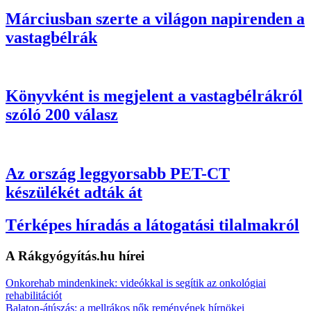
Márciusban szerte a világon napirenden a
vastagbélrák
Könyvként is megjelent a vastagbélrákról
szóló 200 válasz
Az ország leggyorsabb PET-CT
készülékét adták át
Térképes híradás a látogatási tilalmakról
A Rákgyógyítás.hu hírei
Onkorehab mindenkinek: videókkal is segítik az onkológiai
rehabilitációt
Balaton-átúszás: a mellrákos nők reményének hírnökei